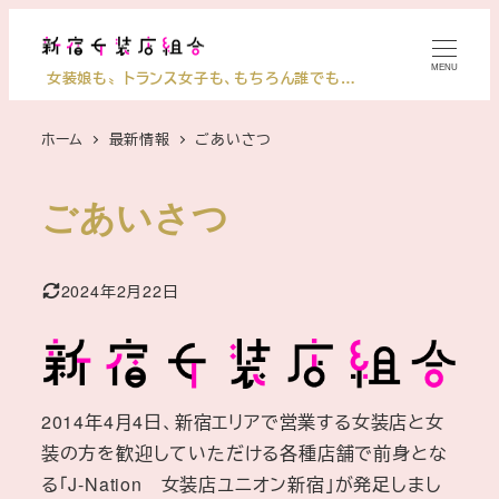
メ
イ
MENU
女装娘も〟トランス女子も、もちろん誰でも…
ン
コ
ホーム
最新情報
ごあいさつ
ン
テ
ン
ごあいさつ
ツ
へ
2024年2月22日
移
更新日
動
2014年4月4日、新宿エリアで営業する女装店と女
装の方を歓迎していただける各種店舗で前身とな
る「J-Nation 女装店ユニオン新宿」が発足しまし