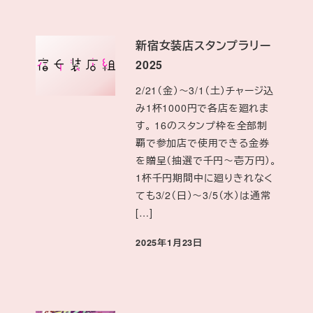
新宿女装店スタンプラリー
2025
2/21（金）～3/1（土）チャージ込
み1杯1000円で各店を廻れま
す。 16のスタンプ枠を全部制
覇で参加店で使用できる金券
を贈呈（抽選で千円～壱万円）。
1杯千円期間中に廻りきれなく
ても3/2（日）～3/5（水）は通常
[…]
投稿日
2025年1月23日